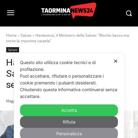
Home
Salute
Hantavirus, il Ministero della Salute: "Rischio basso ma
serve la massima cautela"
Salute
Hantavirus, il Ministero della
✕
Questo sito utilizza cookie tecnici e di
profilazione.
Salute: “Rischio basso ma
Puoi accettare, rifiutare o personalizzare i
serve la massima cautela”
cookie premendo i pulsanti desiderati.
Chiudendo questa informativa continuerai senza
accettare.
Maggio 11, 2026
Accetta
Rifiuta
Personalizza