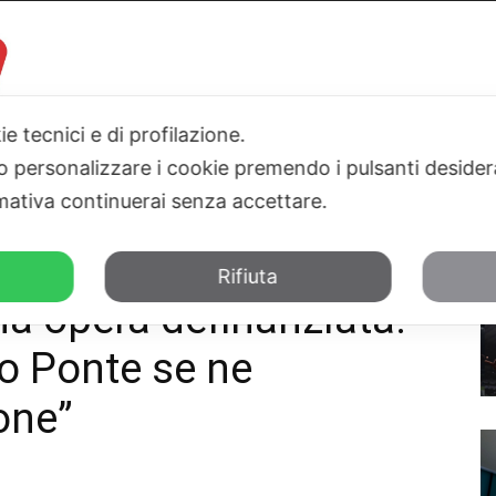
ie tecnici e di profilazione.
 o personalizzare i cookie premendo i pulsanti desider
I
PARLAMENTO
SICILIA
SALUTE
SPORT
TN24TV
ativa continuerai senza accettare.
 Ultimi Mohicani No Ponte se ne facciano una...
Rifiuta
a opera definanziata.
o Ponte se ne
one”