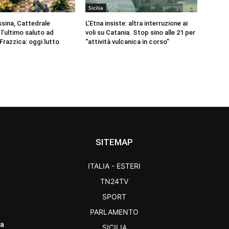
Sicilia
ssina, Cattedrale
L’Etna insiste: altra interruzione ai
l’ultimo saluto ad
voli su Catania. Stop sino alle 21 per
Frazzica: oggi lutto
“attività vulcanica in corso”
SITEMAP
ITALIA - ESTERI
TN24TV
SPORT
PARLAMENTO
ra
SICILIA