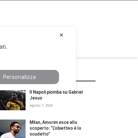
✕
ati.
RUBRICHE
Personalizza
POTREBBE INTERESSARTI
Il Napoli piomba su Gabriel
Jesus
Agosto 7, 2026
Milan, Amorim esce allo
scoperto: “L’obiettivo è lo
scudetto”