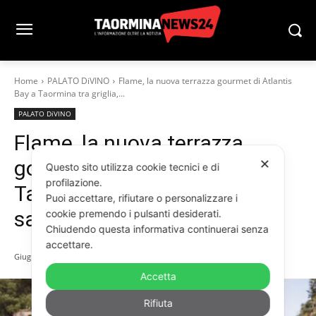
Home
PALATO DiVINO
Flame, la nuova terrazza gourmet di Atlantis
Bay a Taormina tra griglia,...
PALATO DiVINO
Flame, la nuova terrazza
gourmet di Atlantis Bay a
✕
Questo sito utilizza cookie tecnici e di
profilazione.
Taormina tra griglia, mare e
Puoi accettare, rifiutare o personalizzare i
sapori mediterranei
cookie premendo i pulsanti desiderati.
Chiudendo questa informativa continuerai senza
accettare.
Giugno 23, 2026
Accetta
Rifiuta