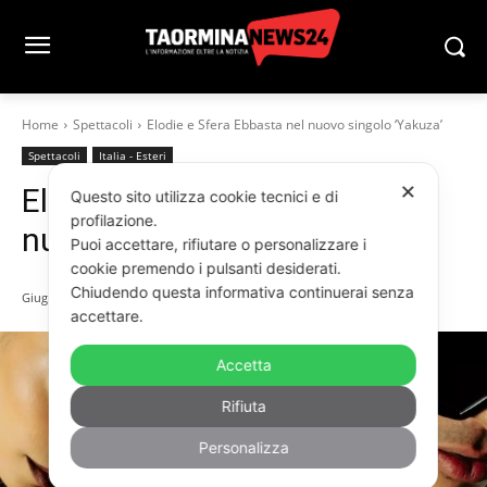
Home
Spettacoli
Elodie e Sfera Ebbasta nel nuovo singolo ‘Yakuza’
Spettacoli
Italia - Esteri
✕
Elodie e Sfera Ebbasta nel
Questo sito utilizza cookie tecnici e di
profilazione.
nuovo singolo ‘Yakuza’
Puoi accettare, rifiutare o personalizzare i
cookie premendo i pulsanti desiderati.
Chiudendo questa informativa continuerai senza
Giugno 23, 2025
accettare.
Accetta
Rifiuta
Personalizza