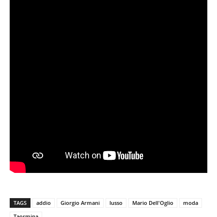
TAGS
addio
Giorgio Armani
lusso
Mario Dell'Oglio
moda
Taormina