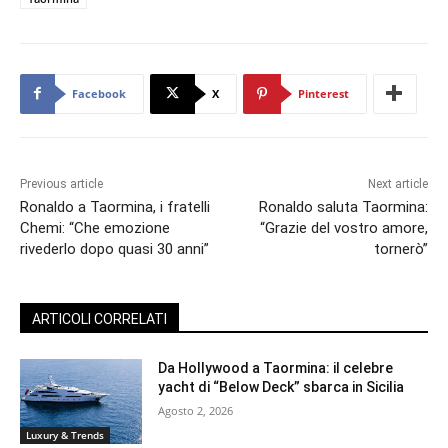
Facebook
X
Pinterest
Previous article
Next article
Ronaldo a Taormina, i fratelli
Ronaldo saluta Taormina:
Chemi: “Che emozione
“Grazie del vostro amore,
rivederlo dopo quasi 30 anni”
tornerò”
ARTICOLI CORRELATI
Da Hollywood a Taormina: il celebre
yacht di “Below Deck” sbarca in Sicilia
Agosto 2, 2026
Luxury & Trends