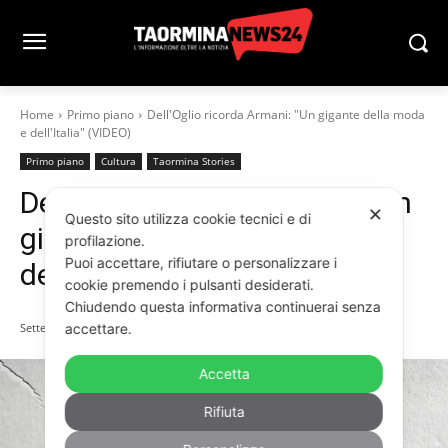
Home
Primo piano
Dell'Oglio ricorda Armani: "Un gigante della moda
e dell'Italia" (VIDEO)
Primo piano
Cultura
Taormina Stories
Dell’Oglio ricorda Armani: “Un
✕
Questo sito utilizza cookie tecnici e di
gigante della moda e
profilazione.
Puoi accettare, rifiutare o personalizzare i
dell’Italia” (VIDEO)
cookie premendo i pulsanti desiderati.
Chiudendo questa informativa continuerai senza
Settembre 7, 2025
accettare.
Accetta
Rifiuta