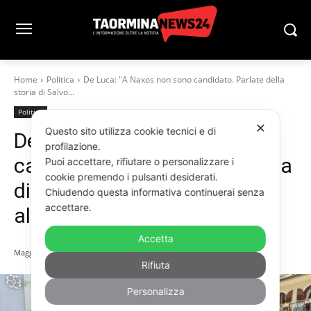
Home
Politica
De Luca: "A Naxos non sono candidato. Parlate della
storia di Salvo...
Politica
✕
Questo sito utilizza cookie tecnici e di
De Luca: “A Naxos non sono
profilazione.
candidato. Parlate della storia
Puoi accettare, rifiutare o personalizzare i
cookie premendo i pulsanti desiderati.
di Salvo Puccio, se siete
Chiudendo questa informativa continuerai senza
accettare.
all’altezza”
Accetta
Maggio 10, 2026
Rifiuta
Personalizza