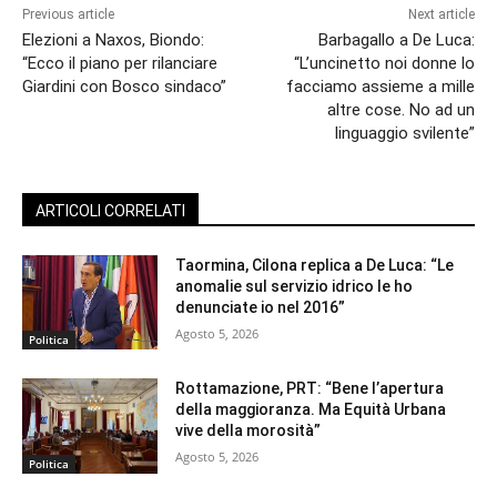
Previous article
Next article
Elezioni a Naxos, Biondo:
Barbagallo a De Luca:
“Ecco il piano per rilanciare
“L’uncinetto noi donne lo
Giardini con Bosco sindaco”
facciamo assieme a mille
altre cose. No ad un
linguaggio svilente”
ARTICOLI CORRELATI
Taormina, Cilona replica a De Luca: “Le
anomalie sul servizio idrico le ho
denunciate io nel 2016”
Agosto 5, 2026
Politica
Rottamazione, PRT: “Bene l’apertura
della maggioranza. Ma Equità Urbana
vive della morosità”
Agosto 5, 2026
Politica