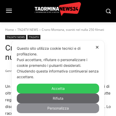
Home
TN24TV NEWS
Crans-Montana, svaniti nel nulla 250 filmati
TN24TV NEWS
TN24TV
Crans-Montana, svaniti nel
✕
Questo sito utilizza cookie tecnici e di
profilazione.
nulla 250 filmati
Puoi accettare, rifiutare o personalizzare i
cookie premendo i pulsanti desiderati.
Chiudendo questa informativa continuerai senza
Gennaio 31, 2026
accettare.
Un giallo nella tragedia di Crans-Montana. Le immagini di
Accetta
oltre 250 telecamere del Comune di Crans Montana, tutte
Rifiuta
registrate nella notte dell’incendio di Capodanno al
disco-bar Le Constellation, sarebbero state cancellate. Lo
Personalizza
racconta un servizio di Porta a Porta, su Rai1. La