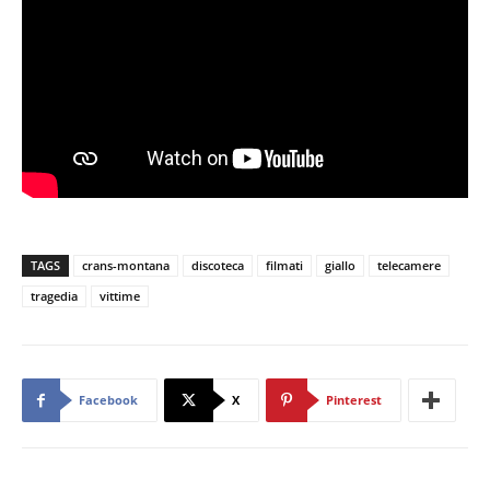
TAGS
crans-montana
discoteca
filmati
giallo
telecamere
tragedia
vittime
Facebook
X
Pinterest