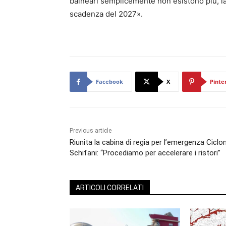
balneari semplicemente non esistono più, la
scadenza del 2027».
Facebook
X
Pinte
Previous article
Riunita la cabina di regia per l’emergenza Ciclo
Schifani: “Procediamo per accelerare i ristori”
ARTICOLI CORRELATI