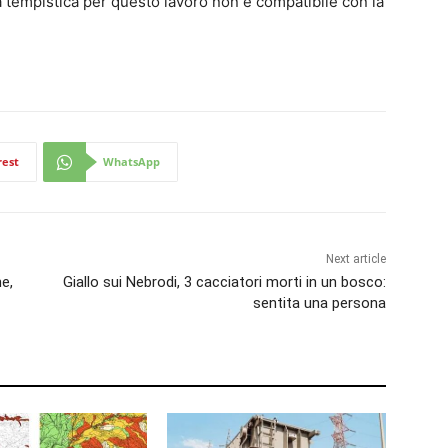
 tempistica per questo lavoro non è compatibile con la
rest
WhatsApp
Next article
ne,
Giallo sui Nebrodi, 3 cacciatori morti in un bosco:
sentita una persona