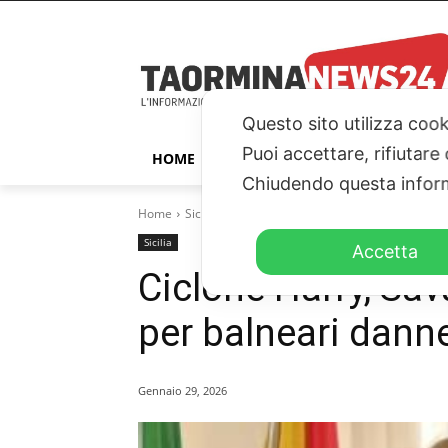
Questo sito utilizza cook
Puoi accettare, rifiutare
HOME
TAORMINA
ITALIA – ESTER
Chiudendo questa inform
Home
Sicilia
Ciclone Harry, Savarino: "Esenzione on
Sicilia
Accetta
Ciclone Harry, Sav
per balneari dann
Gennaio 29, 2026