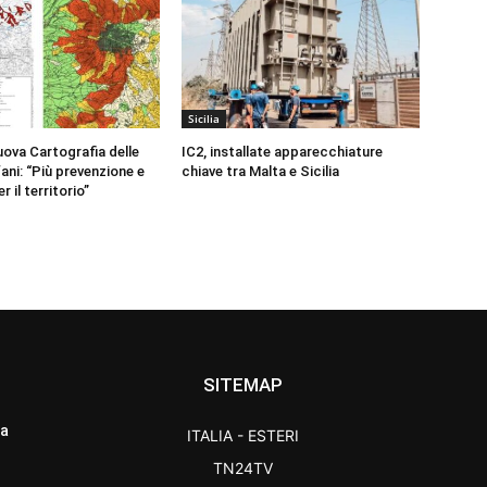
Sicilia
uova Cartografia delle
IC2, installate apparecchiature
ani: “Più prevenzione e
chiave tra Malta e Sicilia
 il territorio”
SITEMAP
ra
ITALIA - ESTERI
TN24TV