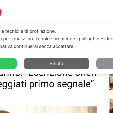
ie tecnici e di profilazione.
 o personalizzare i cookie premendo i pulsanti desider
I
PARLAMENTO
SICILIA
SALUTE
SPORT
TN24TV
ativa continuerai senza accettare.
eri per balneari danneggiati primo segnale"
Rifiuta
arino: “Esenzione oneri
eggiati primo segnale”