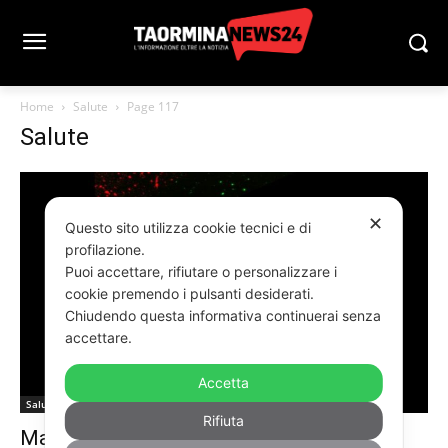
Home
Salute
Page 117
Salute
✕
Questo sito utilizza cookie tecnici e di
profilazione.
Puoi accettare, rifiutare o personalizzare i
cookie premendo i pulsanti desiderati.
Chiudendo questa informativa continuerai senza
accettare.
Accetta
Salute
Rifiuta
Malattie neuronali: come scoprirle con i