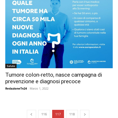
Salute
Tumore colon-retto, nasce campagna di
prevenzione e diagnosi precoce
RedazioneTn24
-
Marzo 1, 2022
116
117
118