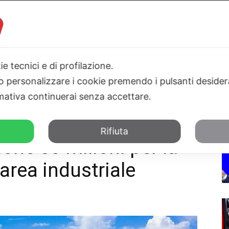
ie tecnici e di profilazione.
 o personalizzare i cookie premendo i pulsanti desider
I
PARLAMENTO
SICILIA
SALUTE
SPORT
TN24TV
ativa continuerai senza accettare.
 rigenerazione dell'area industriale
Rifiuta
ione 50 milioni per la
’area industriale