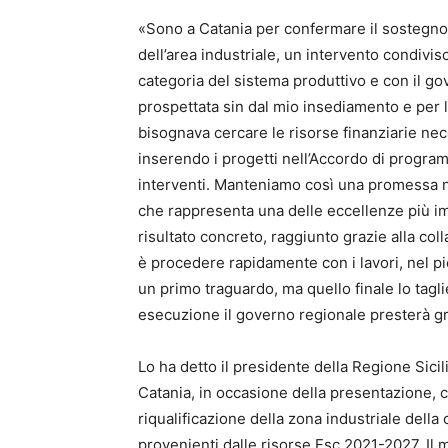
«Sono a Catania per confermare il sostegno
dell’area industriale, un intervento condivis
categoria del sistema produttivo e con il g
prospettata sin dal mio insediamento e per
bisognava cercare le risorse finanziarie ne
inserendo i progetti nell’Accordo di progra
interventi. Manteniamo così una promessa nei
che rappresenta una delle eccellenze più i
risultato concreto, raggiunto grazie alla coll
è procedere rapidamente con i lavori, nel 
un primo traguardo, ma quello finale lo taglie
esecuzione il governo regionale presterà g
Lo ha detto il presidente della Regione Sici
Catania, in occasione della presentazione, co
riqualificazione della zona industriale della 
provenienti dalle risorse Fsc 2021-2027. Il m