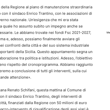
 della Regione al piano di manutenzione straordinaria
o con il sindaco Enrico Trantino, con le associazioni di
overno nazionale. Un’esigenza che mi era stata
 la quale ho assunto subito un impegno anche se
cessarie. Le abbiamo trovate nei fondi Fsc 2021-2027,
Me
mma e, adesso, possiamo finalmente avviare gli
 confronti della città e del suo sistema industriale
mportanti della Sicilia. Questo appuntamento segna un
aborazione tra politica e istituzioni. Adesso, l’obiettivo
pieno rispetto del cronoprogramma. Abbiamo raggiunto
remo a conclusione di tutti gli interventi, sulla cui
rande attenzione».
liana Renato Schifani, questa mattina al Comune di
n il sindaco Enrico Trantino, degli interventi di
città, finanziati dalla Regione con 50 milioni di euro
acro-intervento di riqualificazione degli assi viari è