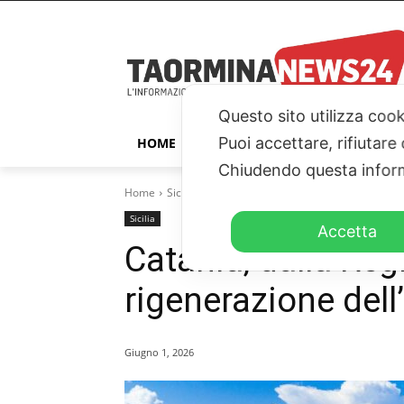
Questo sito utilizza cook
Puoi accettare, rifiutare
HOME
TAORMINA
ITALIA – ESTER
Chiudendo questa inform
Home
Sicilia
Catania, dalla Regione 50 milioni per la
Sicilia
Accetta
Catania, dalla Reg
rigenerazione dell
Giugno 1, 2026