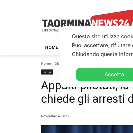
Questo sito utilizza cook
Puoi accettare, rifiutare
HOME
TAORMINA
ITALIA – ESTER
Chiudendo questa inform
Home
Sicilia
Appalti pilotati, la Procura di Palermo ch
Sicilia
Accetta
Appalti pilotati, l
chiede gli arresti
Novembre 4, 2025