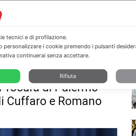
ie tecnici e di profilazione.
 o personalizzare i cookie premendo i pulsanti desider
I
PARLAMENTO
SICILIA
SALUTE
SPORT
TN24TV
ativa continuerai senza accettare.
iede gli arresti di Cuffaro e...
Rifiuta
a Procura di Palermo
 di Cuffaro e Romano