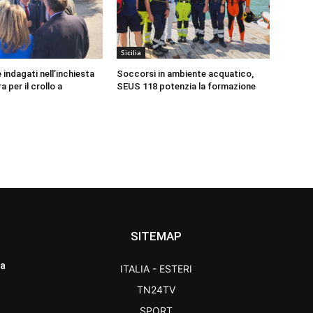
Sicilia
 indagati nell’inchiesta
Soccorsi in ambiente acquatico,
a per il crollo a
SEUS 118 potenzia la formazione
SITEMAP
ra
ITALIA - ESTERI
TN24TV
SPORT