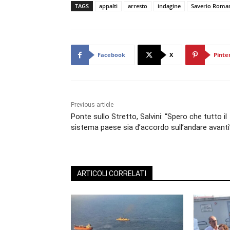
TAGS
appalti
arresto
indagine
Saverio Roma
Facebook
X
Pinte
Previous article
Ponte sullo Stretto, Salvini: “Spero che tutto il
sistema paese sia d’accordo sull’andare avanti
ARTICOLI CORRELATI