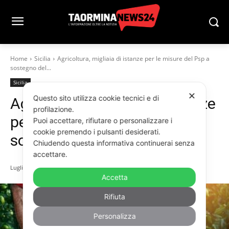
Home
Sicilia
Agricoltura, migliaia di istanze per le misure del Psp a
sostegno del...
Sicilia
✕
Questo sito utilizza cookie tecnici e di
Agricoltura, migliaia di istanze
profilazione.
per le misure del Psp a
Puoi accettare, rifiutare o personalizzare i
cookie premendo i pulsanti desiderati.
sostegno del comparto
Chiudendo questa informativa continuerai senza
accettare.
Luglio 4, 2025
Accetta
Rifiuta
Personalizza