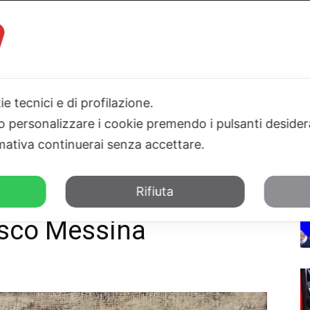
ie tecnici e di profilazione.
I
PARLAMENTO
SICILIA
SALUTE
SPORT
TN24TV
 o personalizzare i cookie premendo i pulsanti desider
ativa continuerai senza accettare.
'artista Francesco Messina
Rifiuta
tra antologica
cesco Messina