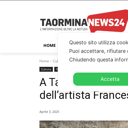
Questo sito utilizza cook
HOME
TAORMINA
ITALIA – ESTER
Puoi accettare, rifiutare
Chiudendo questa inform
Home
Cultura
A Taormina la mostra antologica dell
Cultura
FOCUS
Accetta
A Taormina la mos
dell’artista Fran
Aprile 3, 2025