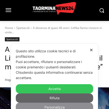
Home
Spettacoli
A distanza di quasi 40 anni i Litfiba fanno rivivere in
vinile...
Spettacoli
A distanza di quasi 40 anni i
✕
Questo sito utilizza cookie tecnici e di
Litfiba fanno rivivere in vinile il
profilazione.
Puoi accettare, rifiutare o personalizzare i
mito della “Trilogia del Potere”
cookie premendo i pulsanti desiderati.
Chiudendo questa informativa continuerai senza
accettare.
Maggio 11, 2026
Accetta
Rifiuta
Personalizza