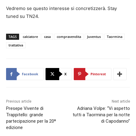
Vedremo se questo interesse si concretizzerà. Stay
tuned su TN24.
TAGS
calciatore
casa
compravendita
Juventus
Taormina
trattativa
Facebook
X
Pinterest
Previous article
Next article
Presepe Vivente di
Adriana Volpe: “Vi aspetto
Trappitello: grande
tutti a Taormina per la notte
partecipazione per la 20ª
di Capodanno”
edizione