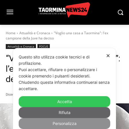
Home
Attualità e Cronaca
"Voglio una casa a Taormina": l'ex
campione della Juve ha deciso
Attualità e Cronaca
FOCUS
✕
“Voglio una casa a Taormina”:
Questo sito utilizza cookie tecnici e di
profilazione.
l’ex campione della Juve ha
Puoi accettare, rifiutare o personalizzare i
cookie premendo i pulsanti desiderati.
deciso
Chiudendo questa informativa continuerai senza
accettare.
Dicembre 28, 2024
Accetta
Rifiuta
Personalizza