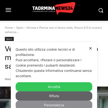
Home
Sport
Verona e Parma non si fanno male, finisce 0-0 lo scontro
salvezza...
Sport
Verona e Parma non si fanno
✕
Questo sito utilizza cookie tecnici e di
profilazione.
male, finisce 0-0 lo scontro
Puoi accettare, rifiutare o personalizzare i
salvezza al Bentegodi
cookie premendo i pulsanti desiderati.
Chiudendo questa informativa continuerai senza
accettare.
Marzo 31, 2025
Accetta
Rifiuta
Personalizza