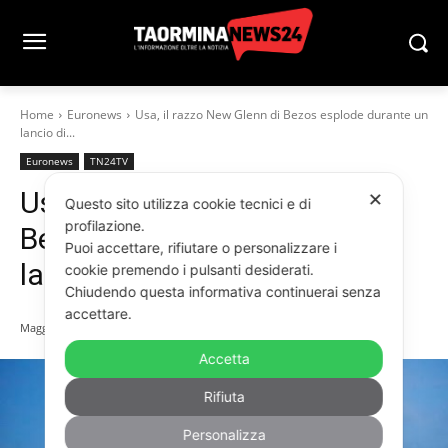
Home
Euronews
Usa, il razzo New Glenn di Bezos esplode durante un
lancio di...
Euronews
TN24TV
Usa, il razzo New Glenn di
✕
Questo sito utilizza cookie tecnici e di
profilazione.
Bezos esplode durante un
Puoi accettare, rifiutare o personalizzare i
lancio di prova
cookie premendo i pulsanti desiderati.
Chiudendo questa informativa continuerai senza
accettare.
Maggio 30, 2026
Accetta
Rifiuta
Personalizza