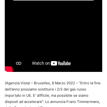
(Agenzia Vista) – Bruxelles, 8 Marzo 2022 – “Entro la fine
dell’anno possiamo sostituire i 2/3 del gas russo
importato in UE. E’ difficile, ma possibile se siamo
disposti ad accelerare”. Lo annuncia Frans Timmermans,