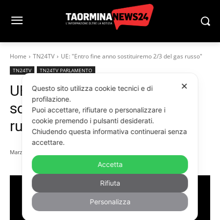
Home
TN24TV
UE: "Entro fine anno sostituiremo 2/3 del gas russo"
TN24TV
TN24TV PARLAMENTO
✕
UE: “Entro fine anno
Questo sito utilizza cookie tecnici e di
profilazione.
sostituiremo 2/3 del gas
Puoi accettare, rifiutare o personalizzare i
cookie premendo i pulsanti desiderati.
russo”
Chiudendo questa informativa continuerai senza
accettare.
Marzo 9, 2022
Accetta
Rifiuta
Personalizza