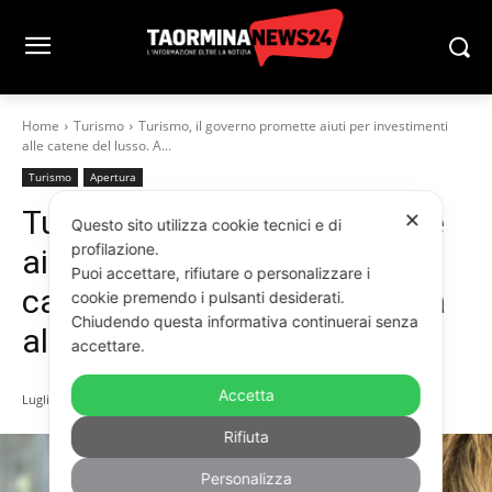
Home
Turismo
Turismo, il governo promette aiuti per investimenti
alle catene del lusso. A...
Turismo
Apertura
Turismo, il governo promette
✕
Questo sito utilizza cookie tecnici e di
profilazione.
aiuti per investimenti alle
Puoi accettare, rifiutare o personalizzare i
catene del lusso. A Taormina
cookie premendo i pulsanti desiderati.
Chiudendo questa informativa continuerai senza
altri big in arrivo
accettare.
Accetta
Luglio 10, 2025
Rifiuta
Personalizza