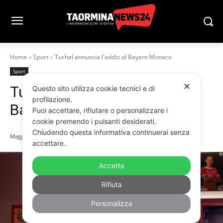
Home
Sport
Tuchel annuncia l'addio al Bayern Monaco
Sport
✕
Tuchel annuncia l’addio al
Questo sito utilizza cookie tecnici e di
profilazione.
Bayern Monaco
Puoi accettare, rifiutare o personalizzare i
cookie premendo i pulsanti desiderati.
Chiudendo questa informativa continuerai senza
Maggio 17, 2024
accettare.
Accetta
Rifiuta
Personalizza