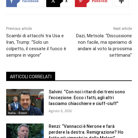
Facebook
X
Pinterest
Previous article
Next article
Scambi di attacchi tra Usa e
Dazi, Metsola: “Discussione
Iran, Trump: “Solo un
non facile, ma speriamo di
colpetto, il cessate il fuoco è
andare al voto la prossima
sempre in vigore”
settimana”
ARTICOLI CORRELATI
Salvini: “Con noi i ritardi dei treni sono
l’eccezione. Ecco i fatti, agli altri
lasciamo chiacchiere e ciuff-ciuff”
Agosto 6, 2026
Italia - Esteri
Renzi: “Vannacci è Nerone e farà
perdere la destra. Remigrazione? Ho
fatto più rimpatri io della Meloni”