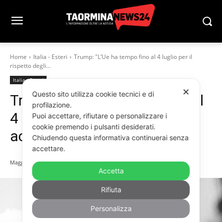
Home
Italia - Esteri
Trump: "L’Ue ha tempo fino al 4 luglio per il
rispetto degli...
Italia - Esteri
✕
Questo sito utilizza cookie tecnici e di
Trump: “L’Ue ha tempo fino al
profilazione.
4 luglio per il rispetto degli
Puoi accettare, rifiutare o personalizzare i
cookie premendo i pulsanti desiderati.
accordi o i dazi saliranno”
Chiudendo questa informativa continuerai senza
accettare.
Maggio 8, 2026
Accetta
Rifiuta
Personalizza