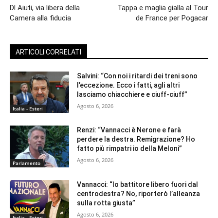
Dl Aiuti, via libera della
Tappa e maglia gialla al Tour
Camera alla fiducia
de France per Pogacar
ARTICOLI CORRELATI
Salvini: “Con noi i ritardi dei treni sono
l’eccezione. Ecco i fatti, agli altri
lasciamo chiacchiere e ciuff-ciuff”
Agosto 6, 2026
Italia - Esteri
Renzi: “Vannacci è Nerone e farà
perdere la destra. Remigrazione? Ho
fatto più rimpatri io della Meloni”
Agosto 6, 2026
Parlamento
Vannacci: “Io battitore libero fuori dal
centrodestra? No, riporterò l’alleanza
sulla rotta giusta”
Agosto 6, 2026
Italia - Esteri