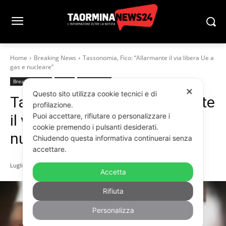
Home
Breaking News
Tassonomia, Fico: “Allarmante il via libera Ue a
gas e nucleare”
Breaking News
Home
Parlamento
✕
Questo sito utilizza cookie tecnici e di
Tassonomia, Fico: “Allarmante
profilazione.
il via libera Ue a gas e
Puoi accettare, rifiutare o personalizzare i
cookie premendo i pulsanti desiderati.
nucleare”
Chiudendo questa informativa continuerai senza
accettare.
Luglio 7, 2022
Accetta
Rifiuta
Personalizza