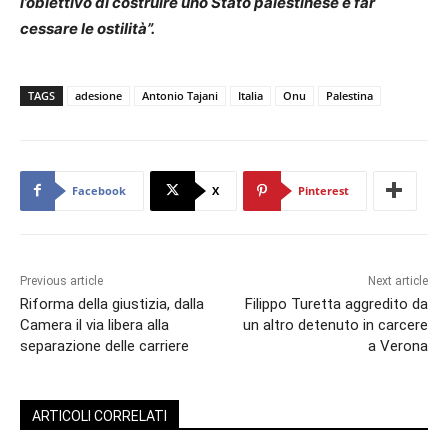
l’obiettivo di costruire uno Stato palestinese e far
cessare le ostilità”.
TAGS
adesione
Antonio Tajani
Italia
Onu
Palestina
Facebook
X
Pinterest
Previous article
Next article
Riforma della giustizia, dalla
Filippo Turetta aggredito da
Camera il via libera alla
un altro detenuto in carcere
separazione delle carriere
a Verona
ARTICOLI CORRELATI