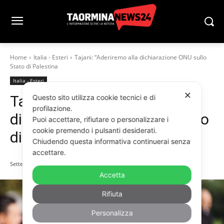
Home
Italia - Esteri
Tajani: “Aderiremo alla dichiarazione ONU sullo
Stato di Palestina
Italia - Esteri
✕
Tajani: “Aderiremo alla
Questo sito utilizza cookie tecnici e di
profilazione.
dichiarazione ONU sullo Stato
Puoi accettare, rifiutare o personalizzare i
cookie premendo i pulsanti desiderati.
di Palestina
Chiudendo questa informativa continuerai senza
accettare.
Settembre 18, 2025
Accetta
Rifiuta
Personalizza