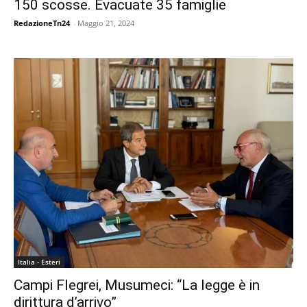
150 scosse. Evacuate 35 famiglie
RedazioneTn24
-
Maggio 21, 2024
Italia - Esteri
Campi Flegrei, Musumeci: “La legge è in
dirittura d’arrivo”