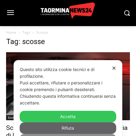
Home
Tags
Scosse
Tag: scosse
✕
Questo sito utilizza cookie tecnici e di
profilazione.
Puoi accettare, rifiutare o personalizzare i
cookie premendo i pulsanti desiderati.
Chiudendo questa informativa continuerai senza
accettare.
Accetta
Sicilia
Scosse di terremoto nella notte in provincia
Rifiuta
di Messina, la più forte 3.6 nei Nebrodi