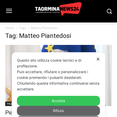
Home
Tags
Matteo Piantedosi
Tag: Matteo Piantedosi
✕
Questo sito utilizza cookie tecnici e di
profilazione.
Puoi accettare, rifiutare o personalizzare i
cookie premendo i pulsanti desiderati.
Chiudendo questa informativa continuerai senza
accettare.
Accetta
TN24TV PARLAMENTO
Rifiuta
Piantedosi: “7mila rimpatri nel 2025”