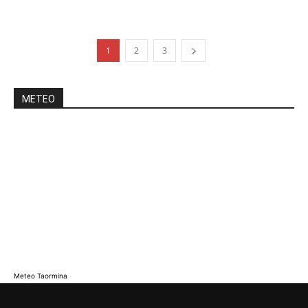
1
2
3
METEO
Meteo Taormina