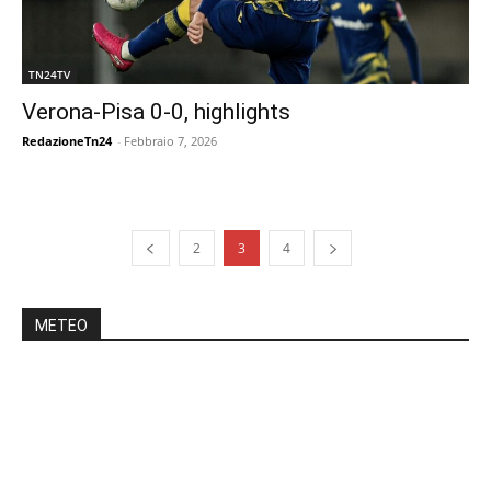
TN24TV
Verona-Pisa 0-0, highlights
RedazioneTn24
-
Febbraio 7, 2026
2
3
4
METEO