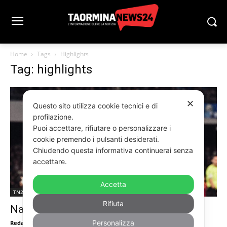
Home
Tags
Highlights
Tag: highlights
✕
Questo sito utilizza cookie tecnici e di
profilazione.
Puoi accettare, rifiutare o personalizzare i
cookie premendo i pulsanti desiderati.
Chiudendo questa informativa continuerai senza
accettare.
Accetta
TN24TV SPORT
Rifiuta
Napoli-Roma 2-2, highlights e goal
Personalizza
RedazioneTn24
-
Febbraio 16, 2026