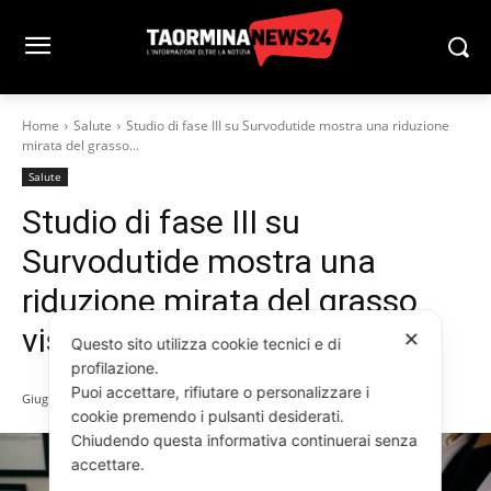
Home
Salute
Studio di fase III su Survodutide mostra una riduzione
mirata del grasso...
Salute
Studio di fase III su
Survodutide mostra una
riduzione mirata del grasso
viscerale ed epatico
✕
Questo sito utilizza cookie tecnici e di
profilazione.
Puoi accettare, rifiutare o personalizzare i
Giugno 9, 2026
cookie premendo i pulsanti desiderati.
Chiudendo questa informativa continuerai senza
accettare.