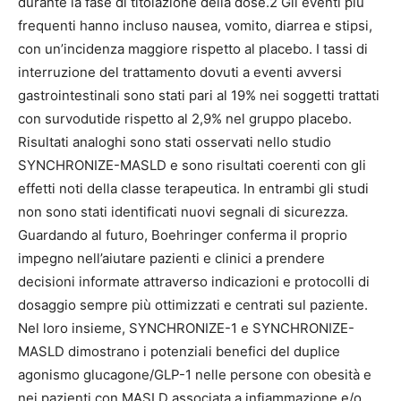
durante la fase di titolazione della dose.2 Gli eventi più
frequenti hanno incluso nausea, vomito, diarrea e stipsi,
con un’incidenza maggiore rispetto al placebo. I tassi di
interruzione del trattamento dovuti a eventi avversi
gastrointestinali sono stati pari al 19% nei soggetti trattati
con survodutide rispetto al 2,9% nel gruppo placebo.
Risultati analoghi sono stati osservati nello studio
SYNCHRONIZE-MASLD e sono risultati coerenti con gli
effetti noti della classe terapeutica. In entrambi gli studi
non sono stati identificati nuovi segnali di sicurezza.
Guardando al futuro, Boehringer conferma il proprio
impegno nell’aiutare pazienti e clinici a prendere
decisioni informate attraverso indicazioni e protocolli di
dosaggio sempre più ottimizzati e centrati sul paziente.
Nel loro insieme, SYNCHRONIZE-1 e SYNCHRONIZE-
MASLD dimostrano i potenziali benefici del duplice
agonismo glucagone/GLP-1 nelle persone con obesità e
nei pazienti con MASLD associata a infiammazione e/o