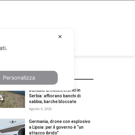
✕
ati.
RUBRICHE
POTREBBE INTERESSARTI
Personalizza
Danubio ai minimi storici in
Serbia: affiorano banchi di
sabbia, barche bloccate
Agosto 6, 2026
Germania, drone con esplosivo
a Lipsia: per il governo è “un
attacco ibrido”