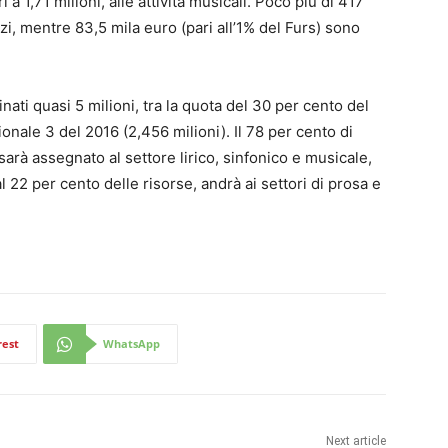
ri a 1,71 milioni, alle attività musicali. Poco più di 417
zi, mentre 83,5 mila euro (pari all’1% del Furs) sono
nati quasi 5 milioni, tra la quota del 30 per cento del
ionale 3 del 2016 (2,456 milioni). Il 78 per cento di
arà assegnato al settore lirico, sinfonico e musicale,
l 22 per cento delle risorse, andrà ai settori di prosa e
rest
WhatsApp
Next article