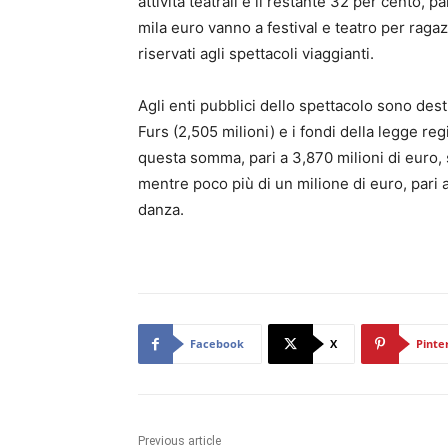
attività teatrali e il restante 32 per cento, pa
mila euro vanno a festival e teatro per ragaz
riservati agli spettacoli viaggianti.
Agli enti pubblici dello spettacolo sono desti
Furs (2,505 milioni) e i fondi della legge reg
questa somma, pari a 3,870 milioni di euro, s
mentre poco più di un milione di euro, pari a
danza.
Facebook
X
Pinte
Previous article