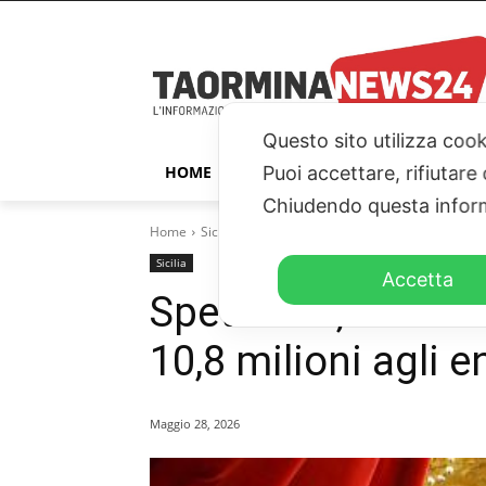
Questo sito utilizza cook
Puoi accettare, rifiutare
HOME
TAORMINA
ITALIA – ESTER
Chiudendo questa inform
Home
Sicilia
Spettacoli, la Giunta Schifani assegna 10
Sicilia
Accetta
Spettacoli, la Giu
10,8 milioni agli en
Maggio 28, 2026