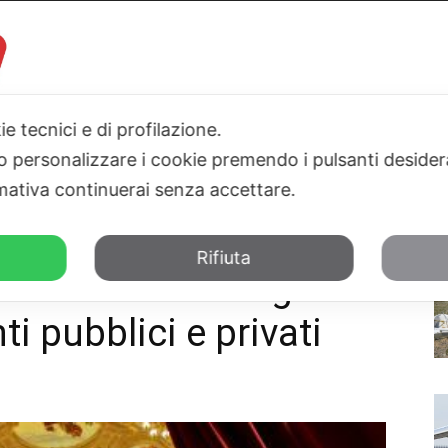
ie tecnici e di profilazione.
 o personalizzare i cookie premendo i pulsanti desider
I
PARLAMENTO
SICILIA
SALUTE
SPORT
TN24TV
ativa continuerai senza accettare.
,8 milioni agli enti pubblici e privati
Rifiuta
nta Schifani assegna
ti pubblici e privati