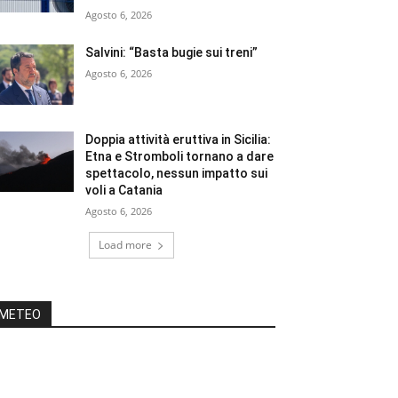
Agosto 6, 2026
Salvini: “Basta bugie sui treni”
Agosto 6, 2026
Doppia attività eruttiva in Sicilia:
Etna e Stromboli tornano a dare
spettacolo, nessun impatto sui
voli a Catania
Agosto 6, 2026
Load more
METEO