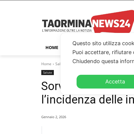
Questo sito utilizza cook
HOME
TAORMINA
ITALIA – ESTER
Puoi accettare, rifiutare
Chiudendo questa inform
Home
Salute
Sorveglianza RespiVirNet, in calo l’inci
Salute
Accetta
Sorveglianza Respi
l’incidenza delle i
Gennaio 2, 2026