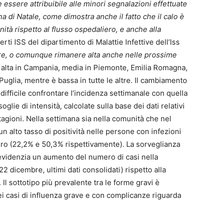
 essere attribuibile alle minori segnalazioni effettuate
na di Natale, come dimostra anche il fatto che il calo è
ità rispetto al flusso ospedaliero, e anche alla
i ISS del dipartimento di Malattie Infettive dell’Iss
ire, o comunque rimanere alta anche nelle prossime
lia, alta in Campania, media in Piemonte, Emilia Romagna,
uglia, mentre è bassa in tutte le altre. Il cambiamento
 difficile confrontare l’incidenza settimanale con quella
glie di intensità, calcolate sulla base dei dati relativi
stagioni. Nella settimana sia nella comunità che nel
un alto tasso di positività nelle persone con infezioni
iero (22,2% e 50,3% rispettivamente). La sorveglianza
 evidenzia un aumento del numero di casi nella
2 dicembre, ultimi dati consolidati) rispetto alla
Il sottotipo più prevalente tra le forme gravi è
i casi di influenza grave e con complicanze riguarda