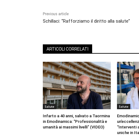
Previous article
Schillaci: “Rafforziamo il diritto alla salute”
ARTICOLI CORRELATI
Salute
Salute
Infarto a 40 anni, salvato a Taormina
Emodinamic
in Emodinamica: “Professionalità e
un’eccellenz
umanità ai massimi livelli” (VIDEO)
“Interventi 
uniche in It