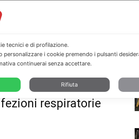
ie tecnici e di profilazione.
I
PARLAMENTO
SICILIA
SALUTE
SPORT
TN24TV
 o personalizzare i cookie premendo i pulsanti desider
ativa continuerai senza accettare.
denza delle infezioni respiratorie
Rifiuta
VirNet, in calo
nfezioni respiratorie