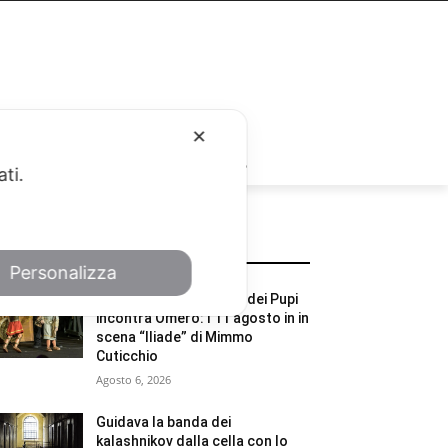
✕
RUBRICHE
ati.
POTREBBE INTERESSARTI
Personalizza
Taormina Arte, l’Opera dei Pupi
incontra Omero: l’11 agosto in in
scena “Iliade” di Mimmo
Cuticchio
Agosto 6, 2026
Guidava la banda dei
kalashnikov dalla cella con lo