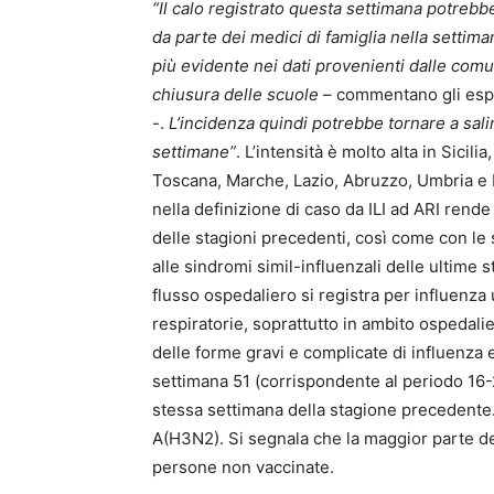
“Il calo registrato questa settimana potrebbe
da parte dei medici di famiglia nella settima
più evidente nei dati provenienti dalle comun
chiusura delle scuole
– commentano gli espert
-.
L’incidenza quindi potrebbe tornare a sal
settimane”
. L’intensità è molto alta in Sici
Toscana, Marche, Lazio, Abruzzo, Umbria e P
nella definizione di caso da ILI ad ARI rende
delle stagioni precedenti, così come con le so
alle sindromi simil-influenzali delle ultime 
flusso ospedaliero si registra per influenza 
respiratorie, soprattutto in ambito ospedal
delle forme gravi e complicate di influenza
settimana 51 (corrispondente al periodo 16-2
stessa settimana della stagione precedente. 
A(H3N2). Si segnala che la maggior parte de
persone non vaccinate.