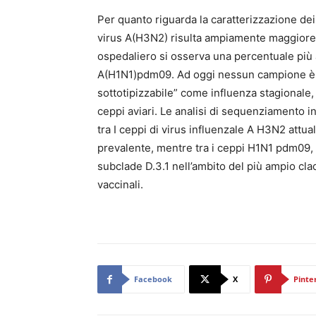
Per quanto riguarda la caratterizzazione dei 
virus A(H3N2) risulta ampiamente maggiore 
ospedaliero si osserva una percentuale più a
A(H1N1)pdm09. Ad oggi nessun campione è ri
sottotipizzabile” come influenza stagionale,
ceppi aviari. Le analisi di sequenziamento i
tra I ceppi di virus influenzale A H3N2 attua
prevalente, mentre tra i ceppi H1N1 pdm09, 
subclade D.3.1 nell’ambito del più ampio cl
vaccinali.
Facebook
X
Pinte