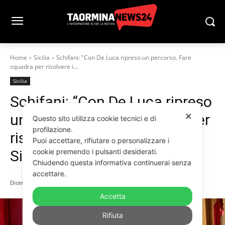
Home
Sicilia
Schifani: "Con De Luca ripreso un percorso. Fare
squadra per risolvere i...
Sicilia
Schifani: “Con De Luca ripreso
✕
un percorso. Fare squadra per
Questo sito utilizza cookie tecnici e di
profilazione.
risolvere i problemi della
Puoi accettare, rifiutare o personalizzare i
cookie premendo i pulsanti desiderati.
Sicilia”
Chiudendo questa informativa continuerai senza
accettare.
Dicembre 30, 2024
Accetta
Rifiuta