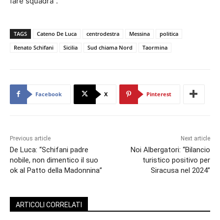
fare squadra”.
TAGS
Cateno De Luca
centrodestra
Messina
politica
Renato Schifani
Sicilia
Sud chiama Nord
Taormina
Facebook
X
Pinterest
Previous article
Next article
De Luca: “Schifani padre
Noi Albergatori: “Bilancio
nobile, non dimentico il suo
turistico positivo per
ok al Patto della Madonnina”
Siracusa nel 2024”
ARTICOLI CORRELATI