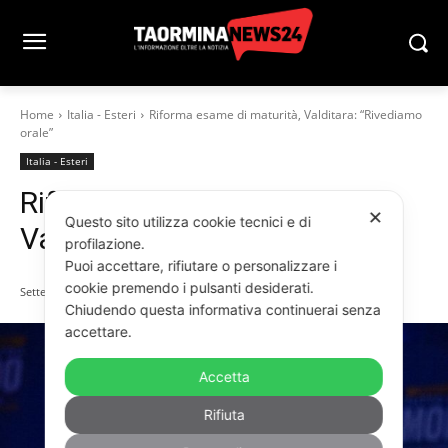
Home
Italia - Esteri
Riforma esame di maturità, Valditara: “Rivediamo
orale”
Italia - Esteri
Riforma esame di maturità,
✕
Questo sito utilizza cookie tecnici e di
Valditara: “Rivediamo orale”
profilazione.
Puoi accettare, rifiutare o personalizzare i
cookie premendo i pulsanti desiderati.
Settembre 4, 2025
Chiudendo questa informativa continuerai senza
accettare.
Accetta
Rifiuta