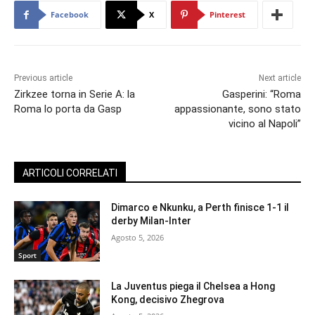
Facebook
X
Pinterest
Previous article
Next article
Zirkzee torna in Serie A: la
Gasperini: “Roma
Roma lo porta da Gasp
appassionante, sono stato
vicino al Napoli”
ARTICOLI CORRELATI
Dimarco e Nkunku, a Perth finisce 1-1 il
derby Milan-Inter
Agosto 5, 2026
Sport
La Juventus piega il Chelsea a Hong
Kong, decisivo Zhegrova