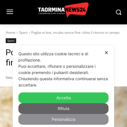
Home
Sport
Pogba ai box, incubo senza fine: slitta il ritorno in campo
Sport
Pogba ai box, incubo senza
✕
Questo sito utilizza cookie tecnici e di
fine: slitta il ritorno in campo
profilazione.
Puoi accettare, rifiutare o personalizzare i
cookie premendo i pulsanti desiderati.
Ottobre 10, 2025
Chiudendo questa informativa continuerai senza
accettare.
Accetta
Rifiuta
Personalizza