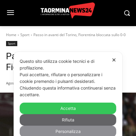
Home
Sport
Passo in avanti del Torino, Fiorentina bloccata sullo 0-0
Sport
Passo in avanti del Torino,
✕
Questo sito utilizza cookie tecnici e di
Fiorentina bloccata sullo 0-0
profilazione.
Puoi accettare, rifiutare o personalizzare i
cookie premendo i pulsanti desiderati.
Agosto 31, 2025
Chiudendo questa informativa continuerai senza
accettare.
Accetta
Rifiuta
Personalizza