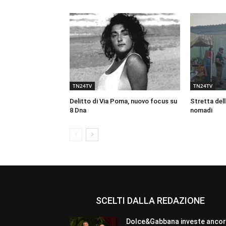
TN24TV
TN24TV
Delitto di Via Poma, nuovo focus su
Stretta dell
8 Dna
nomadi
SCELTI DALLA REDAZIONE
Dolce&Gabbana investe anco