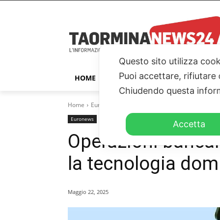
Questo sito utilizza cook
Puoi accettare, rifiutare
HOME
TAORMINA
ITALIA – ESTER
Chiudendo questa inform
Home
Euronews
Operazioni bancarie e cloud digitali
Euronews
TN24TV
Accetta
Operazioni bancari
la tecnologia domi
Maggio 22, 2025