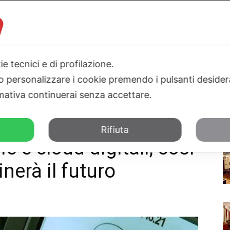
ie tecnici e di profilazione.
 o personalizzare i cookie premendo i pulsanti desider
I
PARLAMENTO
SICILIA
SALUTE
SPORT
TN24TV
ativa continuerai senza accettare.
, così la tecnologia dominerà il futuro
Rifiuta
e e cloud digitali, così
nerà il futuro