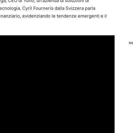
ga, CEO di Yuno, un’azienda di soluzioni di
cnologia. Cyril Fourneris dalla Svizzera parla
nanziario, evidenziando le tendenze emergenti e il
Me