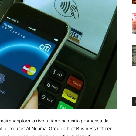
umairahesplora la rivoluzione bancaria promossa dai
rventi di Yousef Al Neama, Group Chief Business Officer