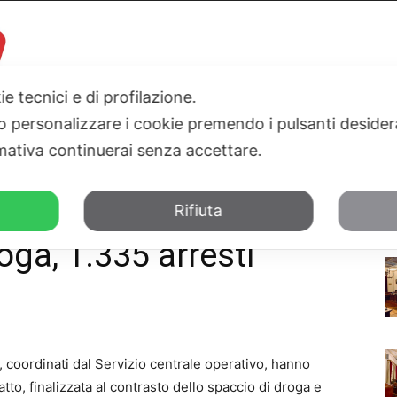
ie tecnici e di profilazione.
 o personalizzare i cookie premendo i pulsanti desider
I
PARLAMENTO
SICILIA
SALUTE
SPORT
TN24TV
ativa continuerai senza accettare.
rresti
Rifiuta
ga, 1.335 arresti
lia, coordinati dal Servizio centrale operativo, hanno
to, finalizzata al contrasto dello spaccio di droga e