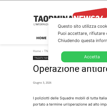
Questo sito utilizza cook
Puoi accettare, rifiutare
HOME
TAORMINA
ITALIA – ESTER
Chiudendo questa inform
Home
TN24TV NEWS
Operazione antidroga, 1.335 a
Accetta
TN24TV NEWS
TN24TV
Operazione antidro
Giugno 3, 2026
I poliziotti delle Squadre mobili di tutta Ita
portato a termine un’operazione ad alto impat