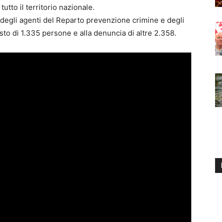
utto il territorio nazionale.
 degli agenti del Reparto prevenzione crimine e degli
resto di 1.335 persone e alla denuncia di altre 2.358.