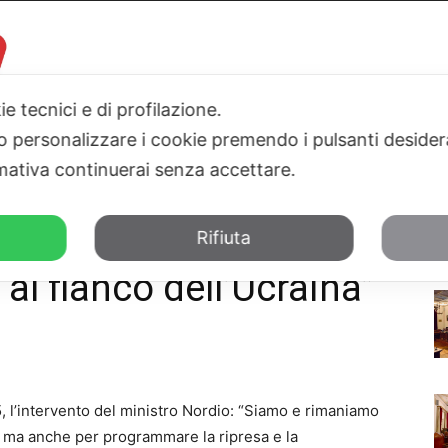
ie tecnici e di profilazione.
 o personalizzare i cookie premendo i pulsanti desider
I
PARLAMENTO
SICILIA
SALUTE
SPORT
TN24TV
ativa continuerai senza accettare.
ianco dell'Ucraina"
Rifiuta
al fianco dell’Ucraina”
, l’intervento del ministro Nordio: “Siamo e rimaniamo
ce ma anche per programmare la ripresa e la