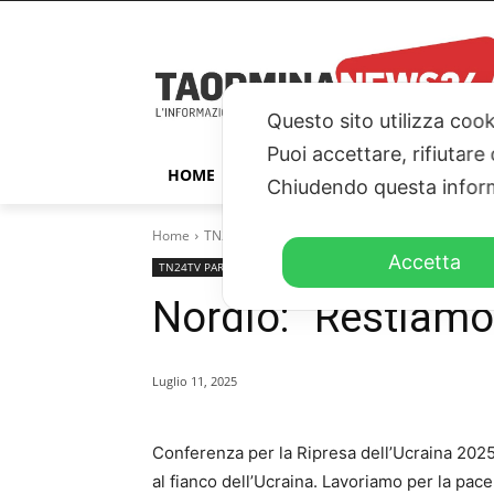
Questo sito utilizza cook
Puoi accettare, rifiutare
HOME
TAORMINA
ITALIA – ESTER
Chiudendo questa inform
Home
TN24TV PARLAMENTO
Nordio: "Restiamo al f
Accetta
TN24TV PARLAMENTO
TN24TV
Nordio: “Restiamo 
Luglio 11, 2025
Conferenza per la Ripresa dell’Ucraina 2025
al fianco dell’Ucraina. Lavoriamo per la pa