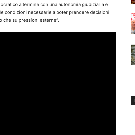
mocratico a termine con una autonomia giudiziaria e
le condizioni necessarie a poter prendere decisioni
to che su pressioni esterne”.