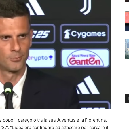
dopo il pareggio tra la sua Juventus e la Fiorentina,
ll’87’. “L’idea era continuare ad attaccare per cercare il