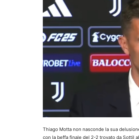
Thiago Motta non nasconde la sua delusione 
con la beffa finale del 2-2 trovato da Sottil a