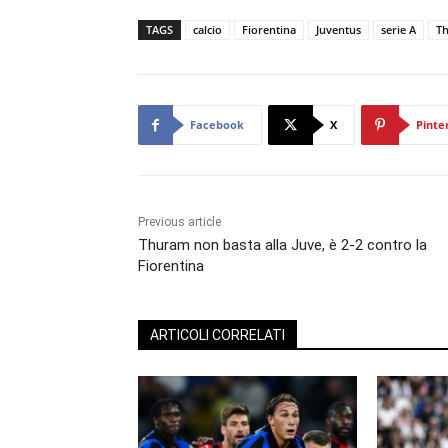
TAGS
calcio
Fiorentina
Juventus
serie A
Th
Facebook
X
Pinte
Previous article
Thuram non basta alla Juve, è 2-2 contro la
Fiorentina
ARTICOLI CORRELATI