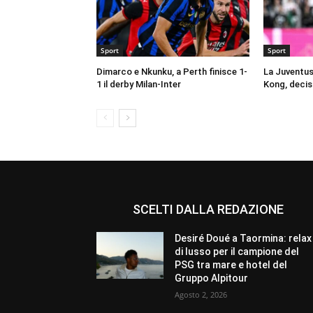
Sport
Sport
Dimarco e Nkunku, a Perth finisce 1-
La Juventus
1 il derby Milan-Inter
Kong, decis
SCELTI DALLA REDAZIONE
Desiré Doué a Taormina: relax
di lusso per il campione del
PSG tra mare e hotel del
Gruppo Alpitour
Agosto 2, 2026