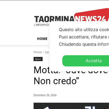
Questo sito utilizza cook
Puoi accettare, rifiutare
HOME
TAORMINA
ITALIA – ESTER
Chiudendo questa inform
Home
Sport
Motta: "Juve doveva vincere. Sfortuna?
Sport
Accetta
Motta: “Juve dove
Non credo”
Dicembre 29, 2024