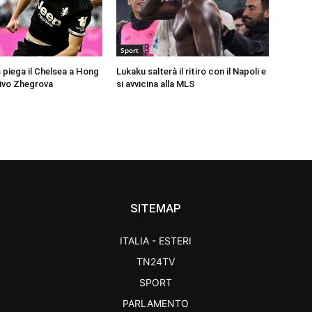
Sport
 piega il Chelsea a Hong
Lukaku salterà il ritiro con il Napoli e
ivo Zhegrova
si avvicina alla MLS
SITEMAP
ITALIA - ESTERI
TN24TV
SPORT
PARLAMENTO