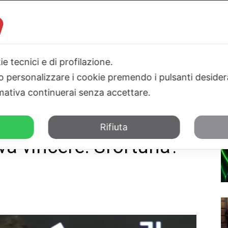
ie tecnici e di profilazione.
 o personalizzare i cookie premendo i pulsanti desider
I
PARLAMENTO
SICILIA
SALUTE
SPORT
TN24TV
ativa continuerai senza accettare.
 Non credo"
Rifiuta
va vincere. Sfortuna?