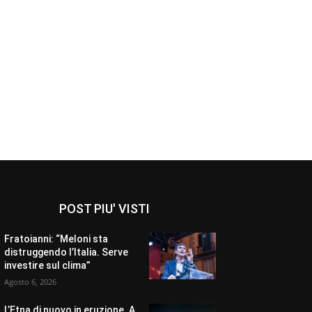
POST PIU' VISTI
Fratoianni: “Meloni sta
distruggendo l’Italia. Serve
investire sul clima”
Agosto 6, 2026
L’Etna di nuovo in eruzione. A