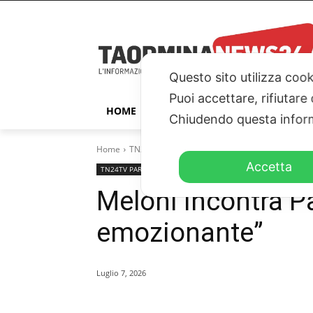
Questo sito utilizza cook
Puoi accettare, rifiutare
HOME
TAORMINA
ITALIA – ESTER
Chiudendo questa inform
Home
TN24TV PARLAMENTO
Meloni incontra Parm
Accetta
TN24TV PARLAMENTO
TN24TV
Meloni incontra P
emozionante”
Luglio 7, 2026