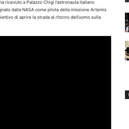
ha ricevuto a Palazzo Chigi l’astronauta italiano
ignato dalla NASA come pilota della missione Artemis
obiettivo di aprire la strada al ritorno dell’uomo sulla