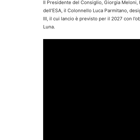
Il Presidente del Consiglio, Giorgia Meloni, 
dell’ESA, il Colonnello Luca Parmitano, des
III, il cui lancio è previsto per il 2027 con l’
Luna.