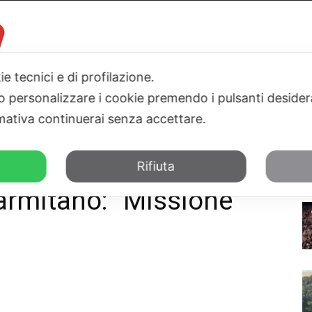
ie tecnici e di profilazione.
 o personalizzare i cookie premendo i pulsanti desider
I
PARLAMENTO
SICILIA
SALUTE
SPORT
TN24TV
ativa continuerai senza accettare.
itano: "Missione emozionante"
Rifiuta
armitano: “Missione