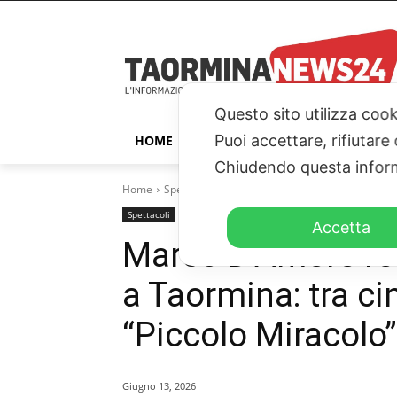
Questo sito utilizza cook
Puoi accettare, rifiutare
HOME
TAORMINA
ITALIA – ESTER
Chiudendo questa inform
Home
Spettacoli
Marco D’Amore festeggia i suoi 45 
Spettacoli
Primo piano
Accetta
Marco D’Amore fes
a Taormina: tra c
“Piccolo Miracolo”
Giugno 13, 2026