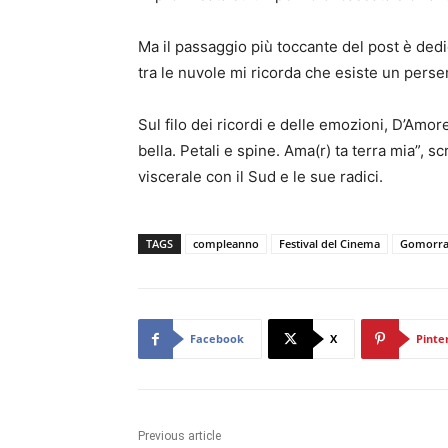
Ma il passaggio più toccante del post è de
tra le nuvole mi ricorda che esiste un persem
Sul filo dei ricordi e delle emozioni, D’Amor
bella. Petali e spine. Ama(r) ta terra mia”, s
viscerale con il Sud e le sue radici.
TAGS
compleanno
Festival del Cinema
Gomorr
Facebook
X
Pinte
Previous article