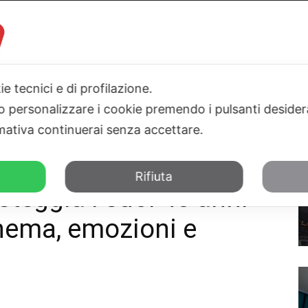
ie tecnici e di profilazione.
 o personalizzare i cookie premendo i pulsanti desider
I
PARLAMENTO
SICILIA
SALUTE
SPORT
TN24TV
ativa continuerai senza accettare.
anni a Taormina: tra cinema, emozioni...
Rifiuta
teggia i suoi 45 anni
inema, emozioni e