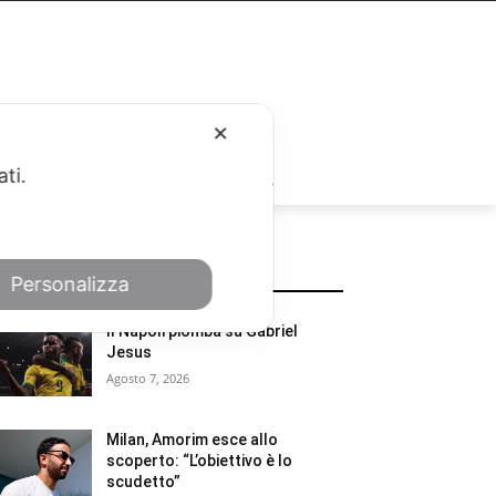
✕
ati.
RUBRICHE
POTREBBE INTERESSARTI
Personalizza
Il Napoli piomba su Gabriel
Jesus
Agosto 7, 2026
Milan, Amorim esce allo
scoperto: “L’obiettivo è lo
scudetto”