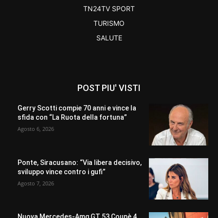
TN24TV SPORT
TURISMO
SALUTE
POST PIU' VISTI
Gerry Scotti compie 70 anni e vince la
sfida con “La Ruota della fortuna”
Agosto 6, 2026
Ponte, Siracusano: “Via libera decisivo,
sviluppo vince contro i gufi”
Agosto 7, 2026
Nuova Mercedes-Amg GT 53 Coupè 4,