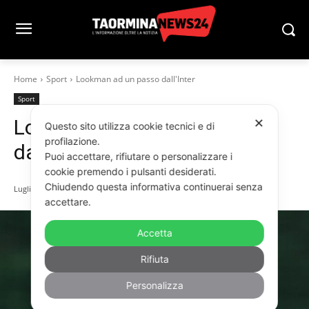
Home
Sport
Lookman ad un passo dall'Inter
Sport
Lookman ad un passo
✕
Questo sito utilizza cookie tecnici e di
profilazione.
dall’Inter
Puoi accettare, rifiutare o personalizzare i
cookie premendo i pulsanti desiderati.
Chiudendo questa informativa continuerai senza
Luglio 29, 2025
accettare.
Accetta
Rifiuta
Personalizza