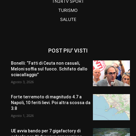
TN24TV SPORT
TURISMO
SALUTE
POST PIU' VISTI
Bonelli: “Fatti di Ceuta non casuali,
Meloni soffia sul fuoco. Schifato dallo
sciacallaggio”
Agosto 3, 2026
Forte terremoto di magnitudo 4.7 a
Napoli, 10 feriti lievi. Poi altra scossa da
3.8
Agosto 1, 2026
UE avvia bando per 7 gigafactory di