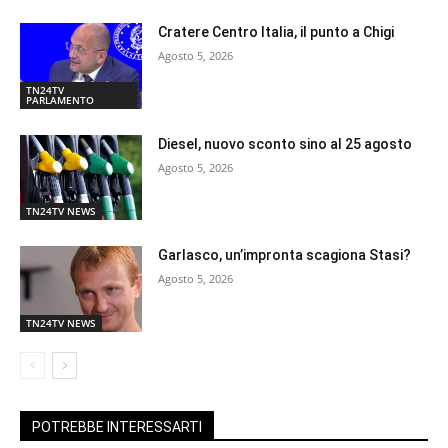
Cratere Centro Italia, il punto a Chigi
Agosto 5, 2026
TN24TV
PARLAMENTO
Diesel, nuovo sconto sino al 25 agosto
Agosto 5, 2026
TN24TV NEWS
Garlasco, un’impronta scagiona Stasi?
Agosto 5, 2026
TN24TV NEWS
POTREBBE INTERESSARTI