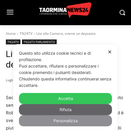
Home
TN24TV
Lite alla Camera, sviene un deputato
TN24TV
TN24TV PARLAMENTO
Lite alla Camera, sviene un
✕
Questo sito utilizza cookie tecnici e di
profilazione.
deputato
Puoi accettare, rifiutare o personalizzare i
cookie premendo i pulsanti desiderati.
Chiudendo questa informativa continuerai senza
Luglio 27, 2022
accettare.
Seduta sospesa alla Camera durante l’esame del decreto
Accetta
semplificazioni fiscali per il malore di un deputato.
Rifiuta
Roberto Morassut, deputato del Pd si è sentito male ed è
svenuto mentre era in corso una discussione politica
Personalizza
piuttosto accesa. Il presidente di turno, Andrea Mandelli