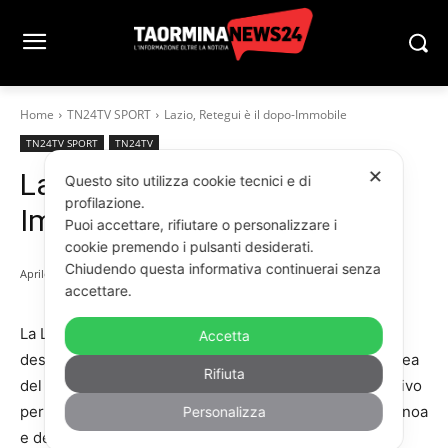
Home
TN24TV SPORT
Lazio, Retegui è il dopo-Immobile
TN24TV SPORT
TN24TV
✕
Lazio, Retegui è il dopo-
Questo sito utilizza cookie tecnici e di
profilazione.
Immobile
Puoi accettare, rifiutare o personalizzare i
cookie premendo i pulsanti desiderati.
Chiudendo questa informativa continuerai senza
Aprile 18, 2024
accettare.
La Lazio pensa già al sostituto di Ciro Immobile, che è
Accetta
destinato a lasciare i biancocelesti a fine stagione. L’idea
Rifiuta
del presidente Claudio Lotito è quella di fare un tentativo
per Matias Retegui. L’attaccante italo-argentino del Genoa
Personalizza
e della Nazionale Italiana costa 25 milioni e il grifone