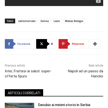
TAGS
calciomercato
Genoa
Lazio
Matias Retegui
Facebook
X
Pinterest
Previous article
Next article
Inter, Frattesi ai saluti: super-
Napoli ad un passo da
offerta Spurs
Hancko
ARTICOLI CORRELATI
Danubio ai minimi storici in Serbia: