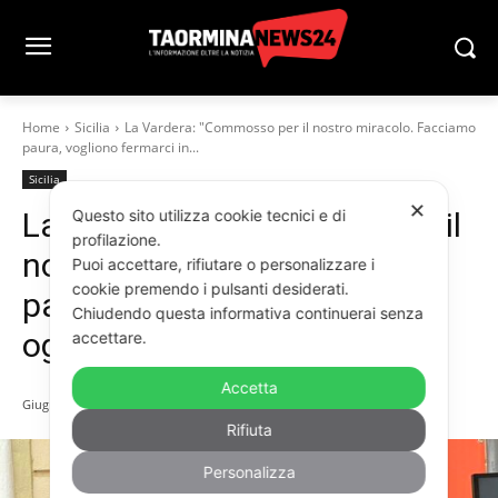
Home
Sicilia
La Vardera: "Commosso per il nostro miracolo. Facciamo
paura, vogliono fermarci in...
Sicilia
✕
Questo sito utilizza cookie tecnici e di
La Vardera: “Commosso per il
profilazione.
nostro miracolo. Facciamo
Puoi accettare, rifiutare o personalizzare i
cookie premendo i pulsanti desiderati.
paura, vogliono fermarci in
Chiudendo questa informativa continuerai senza
ogni modo”
accettare.
Accetta
Giugno 9, 2026
Rifiuta
Personalizza