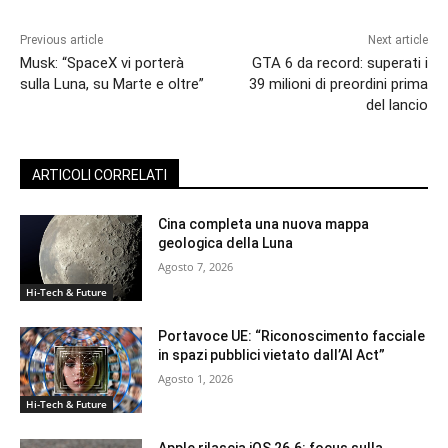
Previous article
Next article
Musk: “SpaceX vi porterà
GTA 6 da record: superati i
sulla Luna, su Marte e oltre”
39 milioni di preordini prima
del lancio
ARTICOLI CORRELATI
Cina completa una nuova mappa
geologica della Luna
Agosto 7, 2026
Hi-Tech & Future
Portavoce UE: “Riconoscimento facciale
in spazi pubblici vietato dall’AI Act”
Agosto 1, 2026
Hi-Tech & Future
Apple rilascia iOS 26.6: focus sulla