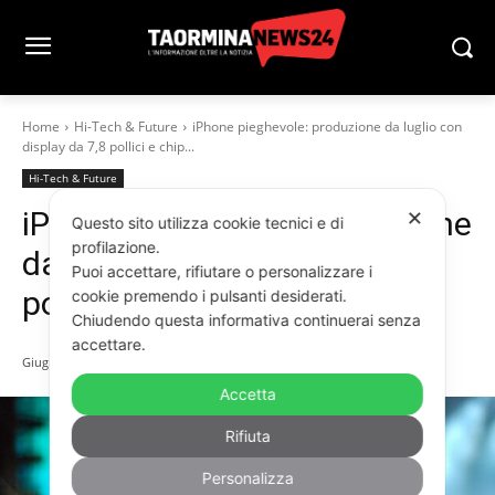
Home
Hi-Tech & Future
iPhone pieghevole: produzione da luglio con
display da 7,8 pollici e chip...
Hi-Tech & Future
iPhone pieghevole: produzione
✕
Questo sito utilizza cookie tecnici e di
profilazione.
da luglio con display da 7,8
Puoi accettare, rifiutare o personalizzare i
pollici e chip A20
cookie premendo i pulsanti desiderati.
Chiudendo questa informativa continuerai senza
accettare.
Giugno 27, 2026
Accetta
Rifiuta
Personalizza