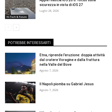
sicurezza in vista di iOS 27
Luglio 28, 2026
Hi-Tech & Future
POTREBBE INTERESSARTI
Etna, riprende l’eruzione: doppia attività
dal cratere Voragine e dalla frattura
nella Valle del Bove
Agosto 7, 2026
Il Napoli piomba su Gabriel Jesus
Agosto 7, 2026