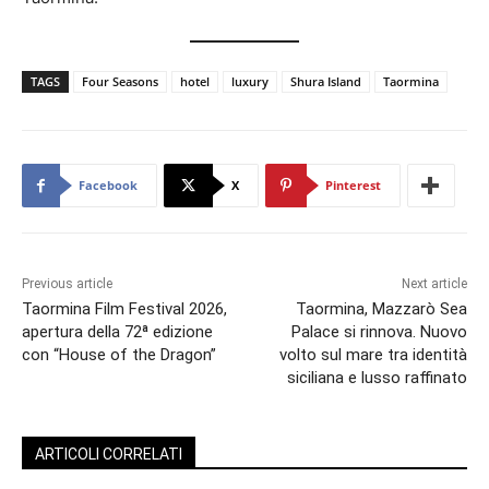
TAGS
Four Seasons
hotel
luxury
Shura Island
Taormina
Facebook
X
Pinterest
Previous article
Next article
Taormina Film Festival 2026,
Taormina, Mazzarò Sea
apertura della 72ª edizione
Palace si rinnova. Nuovo
con “House of the Dragon”
volto sul mare tra identità
siciliana e lusso raffinato
ARTICOLI CORRELATI