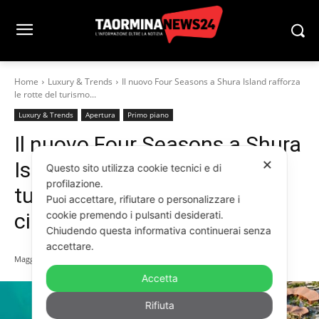
Home
Luxury & Trends
Il nuovo Four Seasons a Shura Island rafforza
le rotte del turismo...
Luxury & Trends
Apertura
Primo piano
Il nuovo Four Seasons a Shura
✕
Island rafforza le rotte del
Questo sito utilizza cookie tecnici e di
profilazione.
turismo ultra-luxury. Nel
Puoi accettare, rifiutare o personalizzare i
cookie premendo i pulsanti desiderati.
circuito c’è Taormina
Chiudendo questa informativa continuerai senza
accettare.
Maggio 29, 2026
Accetta
Rifiuta