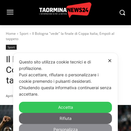
Home
Sport
Il Bologna "vede" la finale di Coppa Italia, Empoli al
tappeto
Sport
Il Bologna “vede” la finale di
✕
Questo sito utilizza cookie tecnici e di
Coppa Italia, Empoli al
profilazione.
Puoi accettare, rifiutare o personalizzare i
tappeto
cookie premendo i pulsanti desiderati.
Chiudendo questa informativa continuerai senza
accettare.
Aprile 1, 2025
Accetta
Rifiuta
Personalizza