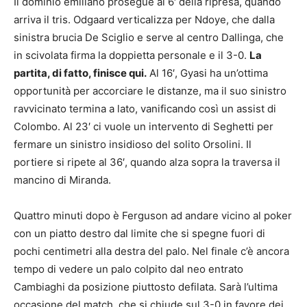
Il dominio emiliano prosegue al 6′ della ripresa, quando
arriva il tris. Odgaard verticalizza per Ndoye, che dalla
sinistra brucia De Sciglio e serve al centro Dallinga, che
in scivolata firma la doppietta personale e il 3-0.
La
partita, di fatto, finisce qui.
Al 16′, Gyasi ha un’ottima
opportunità per accorciare le distanze, ma il suo sinistro
ravvicinato termina a lato, vanificando così un assist di
Colombo. Al 23′ ci vuole un intervento di Seghetti per
fermare un sinistro insidioso del solito Orsolini. Il
portiere si ripete al 36′, quando alza sopra la traversa il
mancino di Miranda.
Quattro minuti dopo è Ferguson ad andare vicino al poker
con un piatto destro dal limite che si spegne fuori di
pochi centimetri alla destra del palo. Nel finale c’è ancora
tempo di vedere un palo colpito dal neo entrato
Cambiaghi da posizione piuttosto defilata. Sarà l’ultima
occasione del match, che si chiude sul 3-0 in favore dei