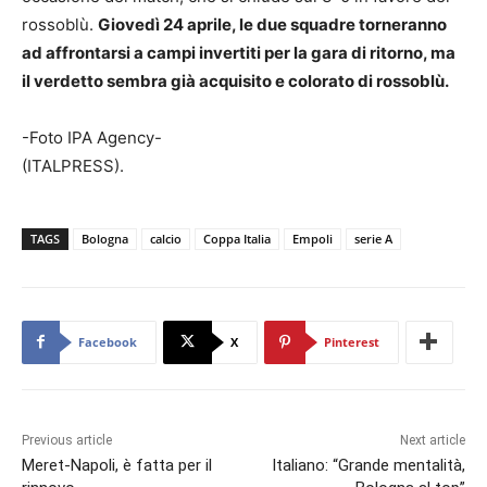
rossoblù.
Giovedì 24 aprile, le due squadre torneranno
ad affrontarsi a campi invertiti per la gara di ritorno, ma
il verdetto sembra già acquisito e colorato di rossoblù.
-Foto IPA Agency-
(ITALPRESS).
TAGS
Bologna
calcio
Coppa Italia
Empoli
serie A
Facebook
X
Pinterest
Previous article
Next article
Meret-Napoli, è fatta per il
Italiano: “Grande mentalità,