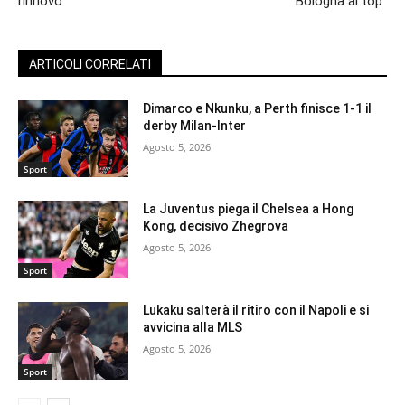
rinnovo
Bologna al top”
ARTICOLI CORRELATI
Dimarco e Nkunku, a Perth finisce 1-1 il
derby Milan-Inter
Agosto 5, 2026
Sport
La Juventus piega il Chelsea a Hong
Kong, decisivo Zhegrova
Agosto 5, 2026
Sport
Lukaku salterà il ritiro con il Napoli e si
avvicina alla MLS
Agosto 5, 2026
Sport