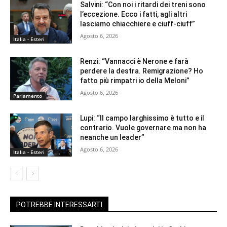
Salvini: “Con noi i ritardi dei treni sono
l’eccezione. Ecco i fatti, agli altri
lasciamo chiacchiere e ciuff-ciuff”
Agosto 6, 2026
Italia - Esteri
Renzi: “Vannacci è Nerone e farà
perdere la destra. Remigrazione? Ho
fatto più rimpatri io della Meloni”
Agosto 6, 2026
Parlamento
Lupi: “Il campo larghissimo è tutto e il
contrario. Vuole governare ma non ha
neanche un leader”
Agosto 6, 2026
Italia - Esteri
POTREBBE INTERESSARTI