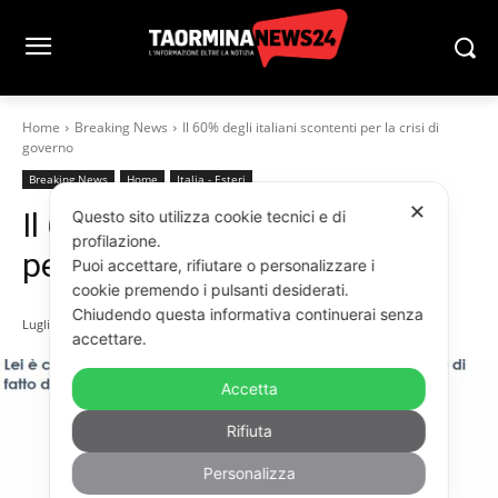
Home
Breaking News
Il 60% degli italiani scontenti per la crisi di
governo
Breaking News
Home
Italia - Esteri
✕
Il 60% degli italiani scontenti
Questo sito utilizza cookie tecnici e di
profilazione.
per la crisi di governo
Puoi accettare, rifiutare o personalizzare i
cookie premendo i pulsanti desiderati.
Chiudendo questa informativa continuerai senza
Luglio 27, 2022
accettare.
Accetta
Rifiuta
Personalizza