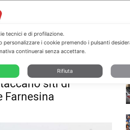
ie tecnici e di profilazione.
 o personalizzare i cookie premendo i pulsanti desider
I
PARLAMENTO
SICILIA
SALUTE
SPORT
TN24TV
ativa continuerai senza accettare.
i Malpensa, Linate e Farnesina
Rifiuta
taccano siti di
e Farnesina