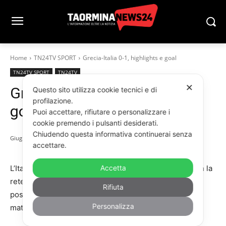
Home
TN24TV SPORT
Grecia-Italia 0-1, highlights e goal
TN24TV SPORT
TN24TV
✕
Grecia-Italia 0-1, highlights e
Questo sito utilizza cookie tecnici e di
profilazione.
goal
Puoi accettare, rifiutare o personalizzare i
cookie premendo i pulsanti desiderati.
Chiudendo questa informativa continuerai senza
Giugno 8, 2026
accettare.
L’Italia di Silvio Baldini vince l’amichevole in Grecia con la
Accetta
rete di Pio Esposito. Finisce 1-0 e arrivano indicazioni
Rifiuta
positive per il nuovo corso azzurro. Gli highlights del
Personalizza
match.