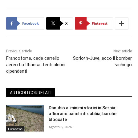
Facebook
X
Pinterest
Previous article
Next article
Francoforte, cede carrello
Sorloth-Juve, ecco il bomber
aereo Lufthansa: feriti alcuni
vichingo
dipendenti
ARTICOLI CORRELATI
Danubio ai minimi storici in Serbia:
affiorano banchi di sabbia, barche
bloccate
Agosto 6, 2026
Euronews