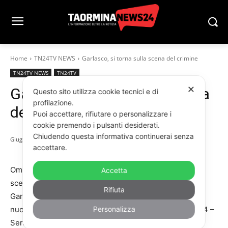
Home
TN24TV NEWS
Garlasco, si torna sulla scena del crimine
TN24TV NEWS
TN24TV
✕
Garlasco, si torna sulla scena
Questo sito utilizza cookie tecnici e di
profilazione.
del crimine
Puoi accettare, rifiutare o personalizzare i
cookie premendo i pulsanti desiderati.
Chiudendo questa informativa continuerai senza
Giugno 16, 2025
accettare.
Omicidio Chiara Poggi: dopo 18 anni, si ritorna sulla
Accetta
scena del crimine, la villetta di Via Giovanni Pascoli, a
Rifiuta
Garlasco, per ulteriori accertamenti nell’ambito della
nuova inchiesta su Andrea Sempio. Il servizio di Ore 14 –
Personalizza
Sera, su Rai2.