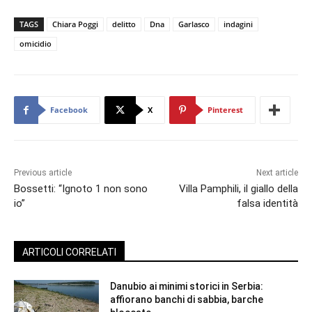
TAGS
Chiara Poggi
delitto
Dna
Garlasco
indagini
omicidio
Facebook
X
Pinterest
Previous article
Next article
Bossetti: “Ignoto 1 non sono
Villa Pamphili, il giallo della
io”
falsa identità
ARTICOLI CORRELATI
Danubio ai minimi storici in Serbia:
affiorano banchi di sabbia, barche